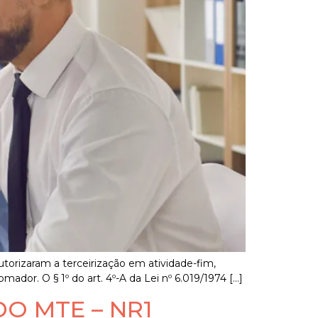
utorizaram a terceirização em atividade-fim,
dor. O § 1º do art. 4º-A da Lei nº 6.019/1974 […]
DO MTE – NR1