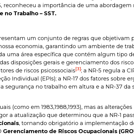
 reconheceu a importância de uma abordagem mais
 no Trabalho – SST.
resentam um conjunto de regras que objetivam p
 nossa economia, garantindo um ambiente de tra
a uma área específica que contém algum tipo de r
a das disposições gerais e gerenciamento dos ris
[3]
ores de riscos psicossociais
; a NR-5 regula a 
ão Individual (EPIs); a NR-17 dos fatores sobre e
da segurança no trabalho em altura e a NR-37 da
tuais (como em 1983,1988,1993), mas as alterações 
gor a atualização que determinou que a NR-1 pass
cionais
, tornando obrigatório a implementação 
O
Gerenciamento de Riscos Ocupacionais (GRO