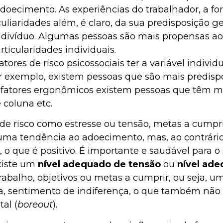
adoecimento. As experiências do trabalhador, a fo
uliaridades além, é claro, da sua predisposição 
divíduo. Algumas pessoas são mais propensas ao
articularidades individuais.
ores de risco psicossociais ter a variável individ
r exemplo, existem pessoas que são mais predispo
fatores ergonômicos existem pessoas que têm ma
coluna etc.
es de risco como estresse ou tensão, metas a cum
 uma tendência ao adoecimento, mas, ao contrário
o que é positivo. É importante e saudável para 
xiste um
nível adequado de tensão
ou
nível ade
rabalho, objetivos ou metas a cumprir, ou seja, u
ia, sentimento de indiferença, o que também não 
al (
boreout
).