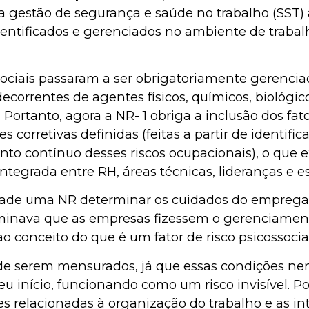
 a gestão de segurança e saúde no trabalho (SST) 
identificados e gerenciados no ambiente de trabal
cossociais passaram a ser obrigatoriamente gerenc
decorrentes de agentes físicos, químicos, biológico
Portanto, agora a NR- 1 obriga a inclusão dos fato
 corretivas definidas (feitas a partir de identifi
nto contínuo desses riscos ocupacionais), o qu
a integrada entre RH, áreas técnicas, lideranças e e
e uma NR determinar os cuidados do empregador
terminava que as empresas fizessem o gerenciame
 conceito do que é um fator de risco psicossocial
eis de serem mensurados, já que essas condiçõe
eu início, funcionando como um risco invisível. 
es relacionadas à organização do trabalho e as i