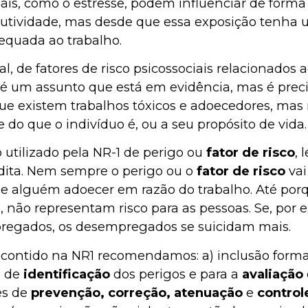
ciais, como o estresse, podem influenciar de forma
utividade, mas desde que essa exposição tenha
quada ao trabalho.
, de fatores de risco psicossociais relacionados 
) é um assunto que está em evidência, mas é prec
e existem trabalhos tóxicos e adoecedores, mas 
 do que o indivíduo é, ou a seu propósito de vida.
 utilizado pela NR-1 de perigo ou
fator de risco
,
dita. Nem sempre o perigo ou o
fator de risco
vai
e alguém adoecer em razão do trabalho. Até porque
, não representam risco para as pessoas. Se, por
regados, os desempregados se suicidam mais.
tido na NR1 recomendamos: a) inclusão formal d
s de
identificação
dos perigos e para a
avaliação
es de
prevenção, correção, atenuação
e
control