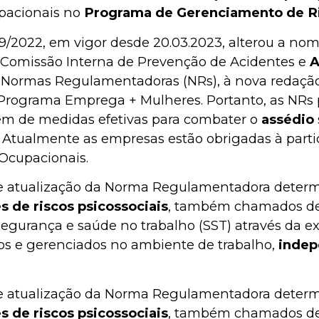
upacionais no
Programa de Gerenciamento de Ri
19/2022, em vigor desde 20.03.2023, alterou a no
 “Comissão Interna de Prevenção de Acidentes e
A
Normas Regulamentadoras (NRs), à nova redação d
o Programa Emprega + Mulheres. Portanto, as NRs 
ém de medidas efetivas para combater o
assédio
. Atualmente as empresas estão obrigadas à parti
Ocupacionais.
e atualização da Norma Regulamentadora determ
s de riscos psicossociais
, também chamados de 
segurança e saúde no trabalho (SST) através da ex
dos e gerenciados no ambiente de trabalho,
indep
e atualização da Norma Regulamentadora determ
s de riscos psicossociais
, também chamados de 